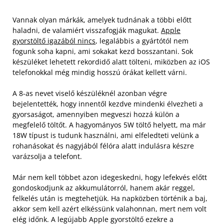
Vannak olyan márkák, amelyek tudnának a többi előtt
haladni, de valamiért visszafogják magukat.
Apple
gyorstöltő igazából nincs
, legalábbis a gyártótól nem
fogunk soha kapni, ami sokakat kezd bosszantani. Sok
készüléket lehetett rekordidő alatt tölteni, miközben az iOS
telefonokkal még mindig hosszú órákat kellett várni.
A 8-as nevet viselő készüléknél azonban végre
bejelentették, hogy innentől kezdve mindenki élvezheti a
gyorsaságot, amennyiben megveszi hozzá külön a
megfelelő töltőt. A hagyományos 5W töltő helyett, ma már
18W típust is tudunk használni, ami elfeledteti velünk a
rohanásokat és nagyjából félóra alatt indulásra készre
varázsolja a telefont.
Már nem kell többet azon idegeskedni, hogy lefekvés előtt
gondoskodjunk az akkumulátorról, hanem akár reggel,
felkelés után is megtehetjük. Ha napközben történik a baj,
akkor sem kell azért elkéssünk valahonnan, mert nem volt
elég időnk. A legújabb Apple gyorstöltő ezekre a