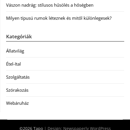
Vászon nadrág: stílusos hűsölés a hőségben
Milyen típusú rumok léteznek és mitől különlegesek?
Kategóriák
Állatvilág
Étel-Ital
Szolgáltatás
Szórakozás
Webáruház
©2026 Tapo
| Design:
Newspaperly WordPress