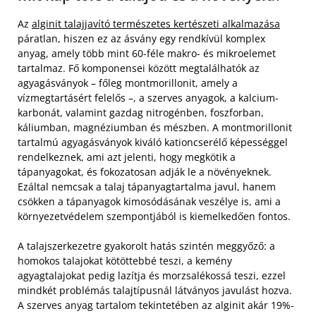
Az
alginit talajjavító természetes kertészeti alkalmazása
páratlan, hiszen ez az ásvány egy rendkívül komplex
anyag, amely több mint 60-féle makro- és mikroelemet
tartalmaz. Fő komponensei között megtalálhatók az
agyagásványok – főleg montmorillonit, amely a
vízmegtartásért felelős –, a szerves anyagok, a kalcium-
karbonát, valamint gazdag nitrogénben, foszforban,
káliumban, magnéziumban és mészben. A montmorillonit
tartalmú agyagásványok kiváló kationcserélő képességgel
rendelkeznek, ami azt jelenti, hogy megkötik a
tápanyagokat, és fokozatosan adják le a növényeknek.
Ezáltal nemcsak a talaj tápanyagtartalma javul, hanem
csökken a tápanyagok kimosódásának veszélye is, ami a
környezetvédelem szempontjából is kiemelkedően fontos.
A talajszerkezetre gyakorolt hatás szintén meggyőző: a
homokos talajokat kötöttebbé teszi, a kemény
agyagtalajokat pedig lazítja és morzsalékossá teszi, ezzel
mindkét problémás talajtípusnál látványos javulást hozva.
A szerves anyag tartalom tekintetében az alginit akár 19%-