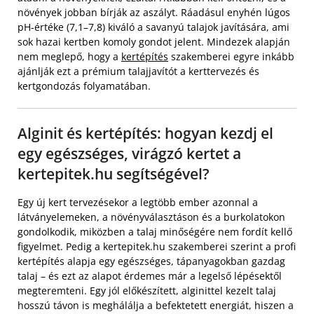
növények jobban bírják az aszályt. Ráadásul enyhén lúgos
pH-értéke (7,1–7,8) kiváló a savanyú talajok javítására, ami
sok hazai kertben komoly gondot jelent. Mindezek alapján
nem meglepő, hogy a
kertépítés
szakemberei egyre inkább
ajánlják ezt a prémium talajjavítót a kerttervezés és
kertgondozás folyamatában.
Alginit és kertépítés: hogyan kezdj el
egy egészséges, virágzó kertet a
kertepitek.hu segítségével?
Egy új kert tervezésekor a legtöbb ember azonnal a
látványelemeken, a növényválasztáson és a burkolatokon
gondolkodik, miközben a talaj minőségére nem fordít kellő
figyelmet. Pedig a kertepitek.hu szakemberei szerint a profi
kertépítés alapja egy egészséges, tápanyagokban gazdag
talaj – és ezt az alapot érdemes már a legelső lépésektől
megteremteni. Egy jól előkészített, alginittel kezelt talaj
hosszú távon is meghálálja a befektetett energiát, hiszen a