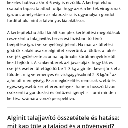
kezelés hatása akár 4-6 évig is érződik. A kertepitek.hu
csapata tapasztalatból tudja, hogy azok a kertek virágoznak
igazán, amelyekben az alapozásra is ugyanolyan gondot
fordítottak, mint a látványos kialakításra.
A kertepitek.hu által kínált komplex kertépítési megoldások
részeként a talajjavítás tervezési fázisban történő
beépítése igazi versenyelőnyt jelent. Ha már az ültetési
gödrök kialakításakor alginitet keverünk a földbe, a fák és
cserjék gyökérzete azonnal optimális körülmények között
kezd fejlődni. A szakemberek azt javasolják, hogy fák és
cserjék esetén ültetőgödörbe 1–3 kg alginitet keverjünk el a
földdel, míg veteményes és virágágyásoknál 2–3 kg/m² az
ajánlott mennyiség. Ez a megközelítés nemcsak szebb és
egészségesebb kertet eredményez, hanem hosszú távon
csökkenti a gondozási és öntözési igényt is – ami minden
kertész számára vonzó perspektíva.
Alginit talajjavító összetétele és hatása:
mit kap tőle a talajod és a növényeid?