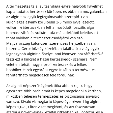
A természetes talajjavítás világa egyre nagyobb figyelmet
kap a tudatos kertészek körében, és ebben a mozgalomban
az alginit az egyik legizgalmasabb szereplő. Ez a
különleges ásvány körülbelül 3-5 millió évvel ezelőtt,
vulkáni krátertavakban felhalmozódott fosszilis alga-
biomasszából és vulkáni tufa málladékából keletkezett –
tehát valóban a természet csodájáról van szó.
Magyarország különösen szerencsés helyzetben van,
hiszen a Gérce község közelében található a világ egyik
legnagyobb alginitlelőhelye, ami könnyen hozzáférhetővé
teszi ezt a kincset a hazai kertészkedők számára. Nem
véletlen tehát, hogy a profi kertészek és a lelkes
hobbikertészek egyaránt egyre inkább a természetes,
fenntartható megoldások felé fordulnak.
Az alginit népszerűségének titka abban rejlik, hogy
egyszerre több problémát is képes megoldani a kertben,
miközben teljesen természetes és biztonságos anyagról
van szó. Kiváló vízmegtartó képessége révén 1 kg alginit
képes 1,0–1,3 liter vizet megkötni, és azt fokozatosan
átadni a növényeknek, ezáltal ritkábban kell öntözni, és a