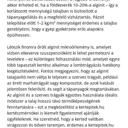
akkor érheted el, ha a földkeverék 10–20%-a alginit – így a
korlátozott mennyiségű talajban is biztosított a
tápanyagellátás és a megfelelő vízháztartás. Pázsit
telepítése előtt 1–2 kg/m² mennyiséget érdemes a talajba
gereblyézni, hogy a gyep gyökérzete erős alapokra
épülhessen.
Létezik finomra őrölt alginit mikroőrlemény is, amelyet
vízben elkeverve szuszpenzióként ki lehet permetezni a
levelekre – ez különleges felhasználási mód, amelyet egyre
több tapasztalt kertész alkalmaz a lombtrágyázás hatékony
kiegészítéseként. Fontos megjegyezni, hogy az alginit
talajjavító nem váltja ki teljesen a szerves trágyát, például
az érett marhatrágyát vagy komposztot, de azok hatását
jelentősen felerősíti, és segít a tápanyagok megtartásában.
Az alginit és a szerves trágyák együttes használata ideális
módszer a talaj hosszú távú termőképességének
fenntartására – ezt a megközelítést a kertepitek.hu
kertészmérnökei is kiemelt figyelemmel ajánlják
ügyfeleiknek. Ha szeretnéd, hogy a kerted valóban
virágozzon és bőven teremjen, érdemes a kertepitek.hu