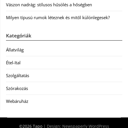
Vászon nadrág: stílusos hűsölés a hőségben
Milyen típusú rumok léteznek és mitől különlegesek?
Kategóriák
Állatvilág
Étel-Ital
Szolgáltatás
Szórakozás
Webáruház
©2026 Tapo
| Design:
Newspaperly WordPress