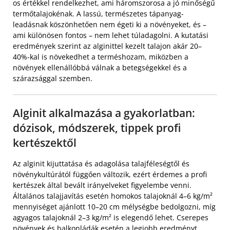
os értékkel rendelkezhet, ami háromszorosa a jó minőségű
termőtalajokénak. A lassú, természetes tápanyag-
leadásnak köszönhetően nem égeti ki a növényeket, és –
ami különösen fontos – nem lehet túladagolni. A kutatási
eredmények szerint az alginittel kezelt talajon akár 20–
40%-kal is növekedhet a terméshozam, miközben a
növények ellenállóbbá válnak a betegségekkel és a
szárazsággal szemben.
Alginit alkalmazása a gyakorlatban:
dózisok, módszerek, tippek profi
kertészektől
Az alginit kijuttatása és adagolása talajféleségtől és
növénykultúrától függően változik, ezért érdemes a profi
kertészek által bevált irányelveket figyelembe venni.
Általános talajjavítás esetén homokos talajoknál 4–6 kg/m²
mennyiséget ajánlott 10–20 cm mélységbe bedolgozni, míg
agyagos talajoknál 2–3 kg/m² is elegendő lehet. Cserepes
növények és balkonládák esetén a legjobb eredményt