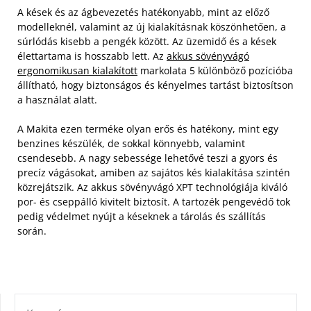
A kések és az ágbevezetés hatékonyabb, mint az előző
modelleknél, valamint az új kialakításnak köszönhetően, a
súrlódás kisebb a pengék között. Az üzemidő és a kések
élettartama is hosszabb lett. Az
akkus sövényvágó
ergonomikusan kialakított
markolata 5 különböző pozícióba
állítható, hogy biztonságos és kényelmes tartást biztosítson
a használat alatt.
A Makita ezen terméke olyan erős és hatékony, mint egy
benzines készülék, de sokkal könnyebb, valamint
csendesebb. A nagy sebessége lehetővé teszi a gyors és
precíz vágásokat, amiben az sajátos kés kialakítása szintén
közrejátszik. Az akkus sövényvágó XPT technológiája kiváló
por- és cseppálló kivitelt biztosít. A tartozék pengevédő tok
pedig védelmet nyújt a késeknek a tárolás és szállítás
során.
KERESÉS: