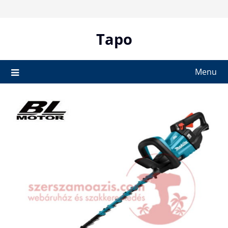
Skip
to
content
Tapo
Menu