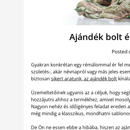
Ajándék bolt 
Posted 
Gyakran konkrétan egy rémálommal ér fel meg
születés-, akár névnapról vagy más jeles es
biztosan
sikert aratunk, az ajándék bolt
kínál
Üzemeltetőinek ugyanis az a céljuk, hogy se
hozzájutni ahhoz a termékhez, amivel mosoly
Nagyon nehéz és időigényes feladat eredeti a
még mindig a klasszikus, mondhatni sablonos
De Ön ne essen ebbe a hibába, hiszen az aján