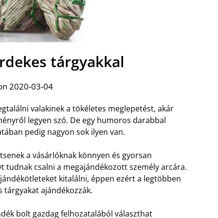
érdekes tárgyakkal
on 2020-03-04
találni valakinek a tökéletes meglepetést, akár
eményről legyen szó. De egy humoros darabbal
atában pedig nagyon sok ilyen van.
gítsenek a vásárlóknak könnyen és gyorsan
t tudnak csalni a megajándékozott személy arcára.
jándékötleteket kitalálni, éppen ezért a legtöbben
 tárgyakat ajándékozzák.
dék bolt gazdag felhozatalából választhat