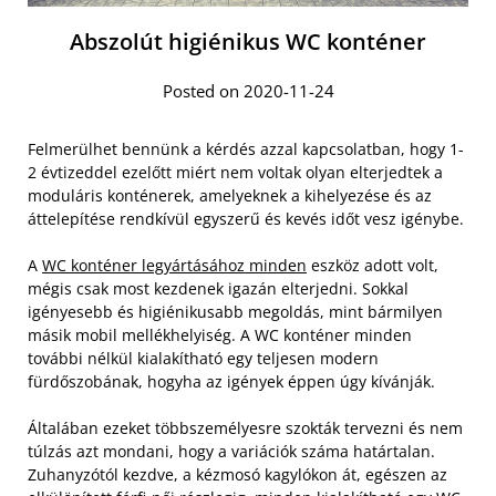
Abszolút higiénikus WC konténer
Posted on 2020-11-24
Felmerülhet bennünk a kérdés azzal kapcsolatban, hogy 1-
2 évtizeddel ezelőtt miért nem voltak olyan elterjedtek a
moduláris konténerek, amelyeknek a kihelyezése és az
áttelepítése rendkívül egyszerű és kevés időt vesz igénybe.
A
WC konténer legyártásához minden
eszköz adott volt,
mégis csak most kezdenek igazán elterjedni. Sokkal
igényesebb és higiénikusabb megoldás, mint bármilyen
másik mobil mellékhelyiség. A WC konténer minden
további nélkül kialakítható egy teljesen modern
fürdőszobának, hogyha az igények éppen úgy kívánják.
Általában ezeket többszemélyesre szokták tervezni és nem
túlzás azt mondani, hogy a variációk száma határtalan.
Zuhanyzótól kezdve, a kézmosó kagylókon át, egészen az