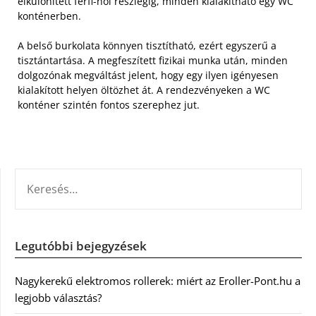
elkülönített férfi-női részlegig, minden kialakítható egy WC
konténerben.
A belső burkolata könnyen tisztítható, ezért egyszerű a
tisztántartása. A megfeszített fizikai munka után, minden
dolgozónak megváltást jelent, hogy egy ilyen igényesen
kialakított helyen öltözhet át. A rendezvényeken a WC
konténer szintén fontos szerephez jut.
KERESÉS:
Legutóbbi bejegyzések
Nagykerekű elektromos rollerek: miért az Eroller-Pont.hu a
legjobb választás?