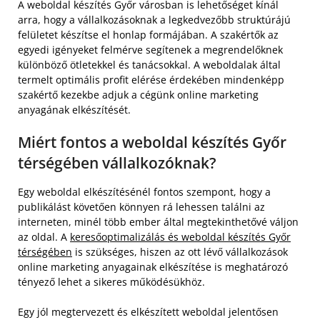
A weboldal készítés Győr városban is lehetőséget kínál
arra, hogy a vállalkozásoknak a legkedvezőbb struktúrájú
felületet készítse el honlap formájában. A szakértők az
egyedi igényeket felmérve segítenek a megrendelőknek
különböző ötletekkel és tanácsokkal. A weboldalak által
termelt optimális profit elérése érdekében mindenképp
szakértő kezekbe adjuk a cégünk online marketing
anyagának elkészítését.
Miért fontos a weboldal készítés Győr
térségében vállalkozóknak?
Egy weboldal elkészítésénél fontos szempont, hogy a
publikálást követően könnyen rá lehessen találni az
interneten, minél több ember által megtekinthetővé váljon
az oldal. A
keresőoptimalizálás és weboldal készítés Győr
térségében
is szükséges, hiszen az ott lévő vállalkozások
online marketing anyagainak elkészítése is meghatározó
tényező lehet a sikeres működésükhöz.
Egy jól megtervezett és elkészített weboldal jelentősen