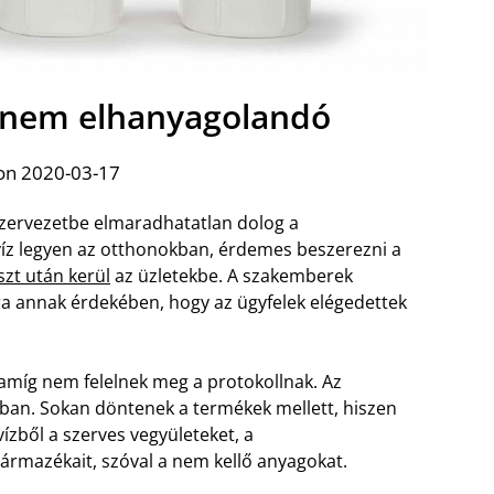
zt nem elhanyagolandó
on 2020-03-17
szervezetbe elmaradhatatlan dolog a
z legyen az otthonokban, érdemes beszerezni a
eszt után kerül
az üzletekbe. A szakemberek
a annak érdekében, hogy az ügyfelek elégedettek
amíg nem felelnek meg a protokollnak. Az
an. Sokan döntenek a termékek mellett, hiszen
vízből a szerves vegyületeket, a
ármazékait, szóval a nem kellő anyagokat.