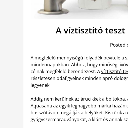
A víztisztító tes
Posted 
A megfelelő mennyiségű folyadék bevitele a 
mindennapokban. Ahhoz, hogy minőségi ivóví
célnak megfelelő berendezést. A
víztisztító t
részletesen odafigyelnek minden apró dologr
legyenek.
Addig nem kerülnek az árucikkek a boltokba, 
Aquasana az egyik legnagyobb márka hazánkb
hosszútávon megállják a helyüket. Kiszűrik a 
gyógyszermaradványokat, a klórt és annak sz