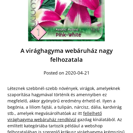
A virághagyma webáruház nagy
felhozatala
Posted on 2020-04-21
Léteznek szebbnél-szebb növények, virágok, amelyeknek
szaporítása hagymával történik és amennyiben ez
megfelelő, akkor gyönyörű eredmény érhető el. Ilyen a
begónia, a liliom fajtái, a tulipán, nárcisz, dália, kardvirág
stb., amelyek megvásárolhatóak az itt
fellelhető
virághagyma webáruház rendkívül
gazdag kínálatából. Az
említett kategóriába tartozik például a webshop
felhozatalában is szereplő krókusz virághagyma krémszínű