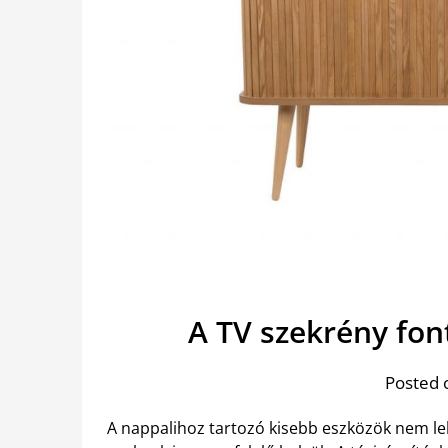
A TV szekrény fo
Posted 
A nappalihoz tartozó kisebb eszközök nem l