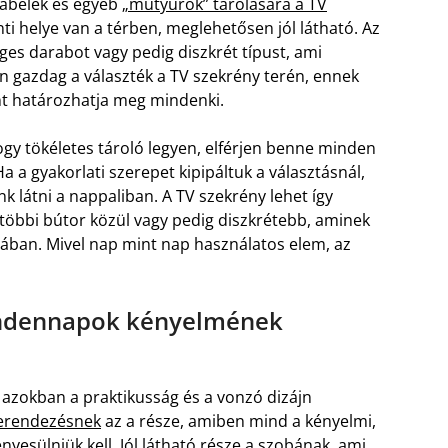
 kábelek és egyéb
„mütyürök” tárolására a TV
i helye van a térben, meglehetősen jól látható. Az
eges darabot vagy pedig diszkrét típust, ami
en gazdag a választék a TV szekrény terén, ennek
rint határozhatja meg mindenki.
gy tökéletes tároló legyen, elférjen benne minden
Ha a gyakorlati szerepet kipipáltuk a választásnál,
k látni a nappaliban. A TV szekrény lehet így
többi bútor közül vagy pedig diszkrétebb, aminek
jában. Mivel nap mint nap használatos elem, az
indennapok kényelmének
 azokban a praktikusság és a vonzó dizájn
berendezésnek
az a része, amiben mind a kényelmi,
yesülniük kell. Jól látható része a szobának, ami