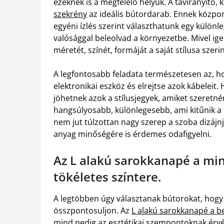
ezeknek is a megfelelő helyük. A távirányító,
szekrény
az ideális bútordarab. Ennek központ
egyéni ízlés szerint választhatunk egy különl
valósággal beleolvad a környezetbe. Mivel ig
méretét, színét, formáját a saját stílusa sze
A legfontosabb feladata természetesen az, ho
elektronikai eszköz és elrejtse azok kábeleit. 
jöhetnek azok a stílusjegyek, amiket szeretnén
hangsúlyosabb, különlegesebb, ami kitűnik a 
nem jut túlzottan nagy szerep a szoba dizájn
anyag minőségére is érdemes odafigyelni.
Az L alakú sarokkanapé a m
tökéletes színtere.
A legtöbben úgy választanak bútorokat, hogy
összpontosuljon. Az
L alakú sarokkanapé a 
mind pedig az esztétikai szempontoknak érvén