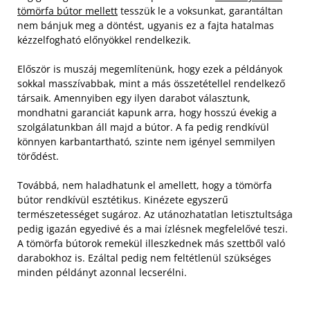
tömörfa bútor mellett
tesszük le a voksunkat, garantáltan
nem bánjuk meg a döntést, ugyanis ez a fajta hatalmas
kézzelfogható előnyökkel rendelkezik.
Először is muszáj megemlítenünk, hogy ezek a példányok
sokkal masszívabbak, mint a más összetétellel rendelkező
társaik. Amennyiben egy ilyen darabot választunk,
mondhatni garanciát kapunk arra, hogy hosszú évekig a
szolgálatunkban áll majd a bútor. A fa pedig rendkívül
könnyen karbantartható, szinte nem igényel semmilyen
törődést.
Továbbá, nem haladhatunk el amellett, hogy a tömörfa
bútor rendkívül esztétikus. Kinézete egyszerű
természetességet sugároz. Az utánozhatatlan letisztultsága
pedig igazán egyedivé és a mai ízlésnek megfelelővé teszi.
A tömörfa bútorok remekül illeszkednek más szettből való
darabokhoz is. Ezáltal pedig nem feltétlenül szükséges
minden példányt azonnal lecserélni.