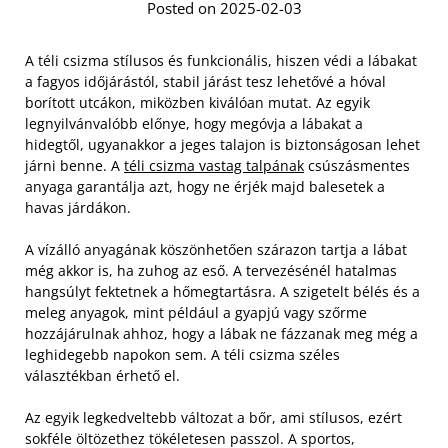
Posted on 2025-02-03
A téli csizma stílusos és funkcionális, hiszen védi a lábakat
a fagyos időjárástól, stabil járást tesz lehetővé a hóval
borított utcákon, miközben kiválóan mutat. Az egyik
legnyilvánvalóbb előnye, hogy megóvja a lábakat a
hidegtől, ugyanakkor a jeges talajon is biztonságosan lehet
járni benne. A
téli csizma vastag talpának
csúszásmentes
anyaga garantálja azt, hogy ne érjék majd balesetek a
havas járdákon.
A vízálló anyagának köszönhetően szárazon tartja a lábat
még akkor is, ha zuhog az eső. A tervezésénél hatalmas
hangsúlyt fektetnek a hőmegtartásra. A szigetelt bélés és a
meleg anyagok, mint például a gyapjú vagy szőrme
hozzájárulnak ahhoz, hogy a lábak ne fázzanak meg még a
leghidegebb napokon sem. A téli csizma széles
választékban érhető el.
Az egyik legkedveltebb változat a bőr, ami stílusos, ezért
sokféle öltözethez tökéletesen passzol. A sportos,