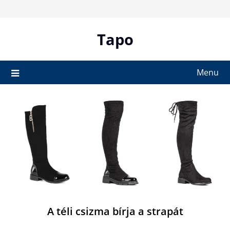
Skip
to
content
Tapo
Menu
A téli csizma bírja a strapát