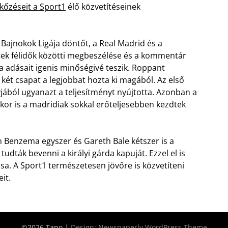
kőzéseit a Sport1
élő közvetítéseinek
a Bajnokok Ligája döntőt, a Real Madrid és a
ntek félidők közötti megbeszélése és a kommentár
 adásait igenis minőségivé teszik. Roppant
 két csapat a legjobbat hozta ki magából.
Az első
yjából ugyanazt a teljesítményt nyújtotta. Azonban a
or is a madridiak sokkal erőteljesebben kezdtek
m Benzema egyszer és Gareth Bale kétszer is a
tudták bevenni a királyi gárda kapuját. Ezzel el is
sa. A Sport1 természetesen jövőre is közvetíteni
it.
©2026 Tapo
| Design:
Newspaperly WordPress Theme