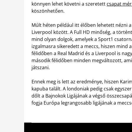
könnyen lehet követni a szeretett
csapat mér
köszönhetően.
Múlt héten például itt élőben lehetett nézni 
Liverpool között. A Full HD minőség, a törté
mind olyan dolgok, amelyek a Sport1 csatorna
izgalmasra sikeredett a meccs, hiszen mind a
félidőben a Real Madrid és a Liverpool is nag
második félidőben minden megváltozott, amik
játszani.
Ennek meg is lett az eredménye, hiszen Kari
kapuba talált. A londoniak pedig csak egyszer 
dőlt a Bajnokok Ligájának a végső összecsapá
fogja Európa legrangosabb ligájának a meccse