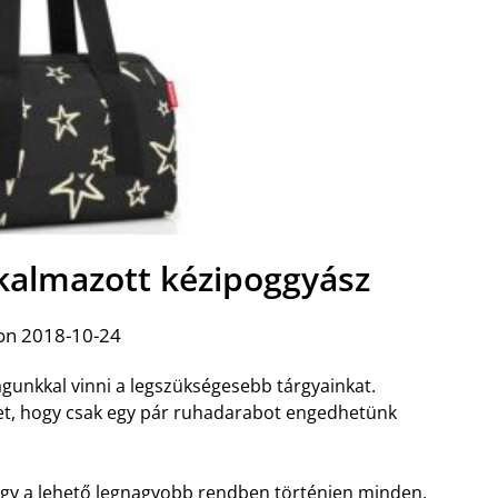
kalmazott kézipoggyász
on 2018-10-24
unkkal vinni a legszükségesebb tárgyainkat.
et, hogy csak egy pár ruhadarabot engedhetünk
ogy a lehető legnagyobb rendben történjen minden,