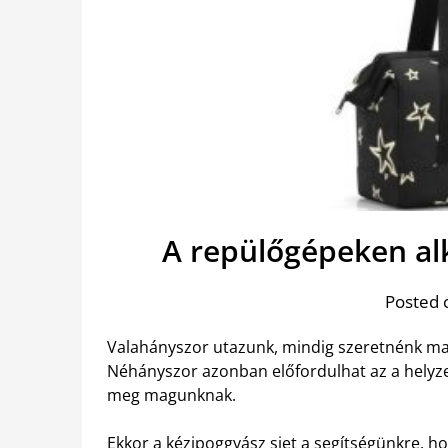
A repülőgépeken al
Posted 
Valahányszor utazunk, mindig szeretnénk mag
Néhányszor azonban előfordulhat az a helyz
meg magunknak.
Ekkor a
kézipoggyász siet a segítségünkre
, h