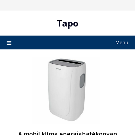
Skip
to
content
Tapo
Menu
A mobil klíma energiahatékonyan