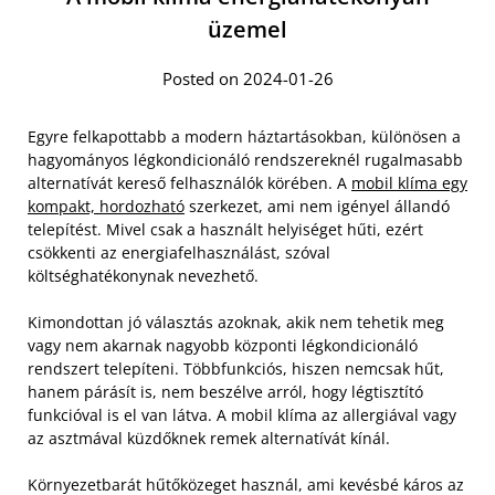
üzemel
Posted on 2024-01-26
Egyre felkapottabb a modern háztartásokban, különösen a
hagyományos légkondicionáló rendszereknél rugalmasabb
alternatívát kereső felhasználók körében. A
mobil klíma egy
kompakt, hordozható
szerkezet, ami nem igényel állandó
telepítést. Mivel csak a használt helyiséget hűti, ezért
csökkenti az energiafelhasználást, szóval
költséghatékonynak nevezhető.
Kimondottan jó választás azoknak, akik nem tehetik meg
vagy nem akarnak nagyobb központi légkondicionáló
rendszert telepíteni. Többfunkciós, hiszen nemcsak hűt,
hanem párásít is, nem beszélve arról, hogy légtisztító
funkcióval is el van látva. A mobil klíma az allergiával vagy
az asztmával küzdőknek remek alternatívát kínál.
Környezetbarát hűtőközeget használ, ami kevésbé káros az