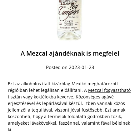
A Mezcal ajándéknak is megfelel
Posted on 2023-01-23
Ezt az alkoholos italt kizárólag Mexikó meghatározott
régióiban lehet legálisan előállítani. A
Mezcal fogyasztható
tisztán
vagy koktélokba keverve. Közönséges agávé
erjesztésével és lepárlásával készül. Ízben vannak közös
jellemzői a tequilával, viszont jóval füstösebb. Ezt annak
köszönheti, hogy a termelők földalatti gödrökben főzik,
amelyeket lávakövekkel, faszénnel, valamint fával bélelnek
ki.