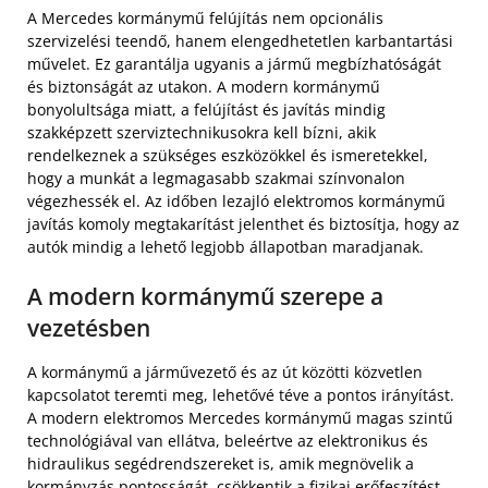
A Mercedes kormánymű felújítás nem opcionális
szervizelési teendő, hanem elengedhetetlen karbantartási
művelet. Ez garantálja ugyanis a jármű megbízhatóságát
és biztonságát az utakon. A modern kormánymű
bonyolultsága miatt, a felújítást és javítás mindig
szakképzett szerviztechnikusokra kell bízni, akik
rendelkeznek a szükséges eszközökkel és ismeretekkel,
hogy a munkát a legmagasabb szakmai színvonalon
végezhessék el. Az időben lezajló elektromos kormánymű
javítás komoly megtakarítást jelenthet és biztosítja, hogy az
autók mindig a lehető legjobb állapotban maradjanak.
A modern kormánymű szerepe a
vezetésben
A kormánymű a járművezető és az út közötti közvetlen
kapcsolatot teremti meg, lehetővé téve a pontos irányítást.
A modern elektromos Mercedes kormánymű magas szintű
technológiával van ellátva, beleértve az elektronikus és
hidraulikus segédrendszereket is, amik megnövelik a
kormányzás pontosságát, csökkentik a fizikai erőfeszítést,