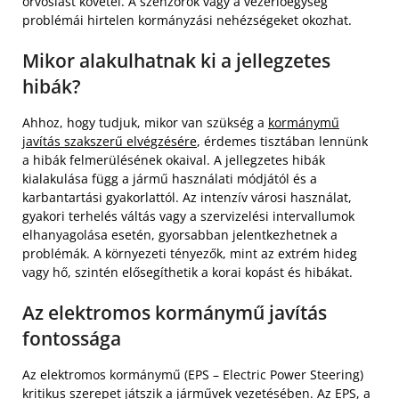
orvoslást követel. A szenzorok vagy a vezérlőegység
problémái hirtelen kormányzási nehézségeket okozhat.
Mikor alakulhatnak ki a jellegzetes
hibák?
Ahhoz, hogy tudjuk, mikor van szükség a
kormánymű
javítás szakszerű elvégzésére
, érdemes tisztában lennünk
a hibák felmerülésének okaival. A jellegzetes hibák
kialakulása függ a jármű használati módjától és a
karbantartási gyakorlattól. Az intenzív városi használat,
gyakori terhelés váltás vagy a szervizelési intervallumok
elhanyagolása esetén, gyorsabban jelentkezhetnek a
problémák. A környezeti tényezők, mint az extrém hideg
vagy hő, szintén elősegíthetik a korai kopást és hibákat.
Az elektromos kormánymű javítás
fontossága
Az elektromos kormánymű (EPS – Electric Power Steering)
kritikus szerepet játszik a járművek vezetésében. Az EPS, a