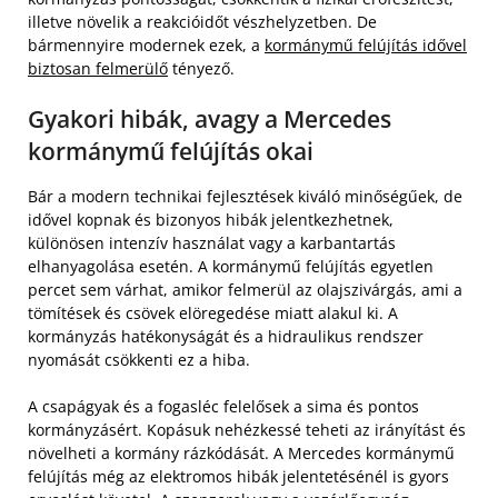
illetve növelik a reakcióidőt vészhelyzetben. De
bármennyire modernek ezek, a
kormánymű felújítás idővel
biztosan felmerülő
tényező.
Gyakori hibák, avagy a Mercedes
kormánymű felújítás okai
Bár a modern technikai fejlesztések kiváló minőségűek, de
idővel kopnak és bizonyos hibák jelentkezhetnek,
különösen intenzív használat vagy a karbantartás
elhanyagolása esetén. A kormánymű felújítás egyetlen
percet sem várhat, amikor felmerül az olajszivárgás, ami a
tömítések és csövek elöregedése miatt alakul ki. A
kormányzás hatékonyságát és a hidraulikus rendszer
nyomását csökkenti ez a hiba.
A csapágyak és a fogasléc felelősek a sima és pontos
kormányzásért. Kopásuk nehézkessé teheti az irányítást és
növelheti a kormány rázkódását. A Mercedes kormánymű
felújítás még az elektromos hibák jelentetésénél is gyors