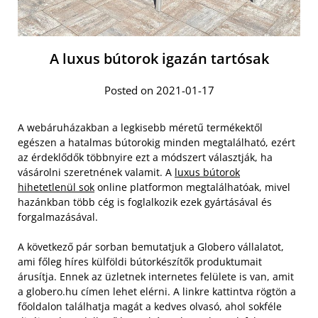
A luxus bútorok igazán tartósak
Posted on 2021-01-17
A webáruházakban a legkisebb méretű termékektől
egészen a hatalmas bútorokig minden megtalálható, ezért
az érdeklődők többnyire ezt a módszert választják, ha
vásárolni szeretnének valamit. A
luxus bútorok
hihetetlenül sok
online platformon megtalálhatóak, mivel
hazánkban több cég is foglalkozik ezek gyártásával és
forgalmazásával.
A következő pár sorban bemutatjuk a Globero vállalatot,
ami főleg híres külföldi bútorkészítők produktumait
árusítja. Ennek az üzletnek internetes felülete is van, amit
a globero.hu címen lehet elérni.
A linkre kattintva rögtön a
főoldalon találhatja magát a kedves olvasó, ahol sokféle