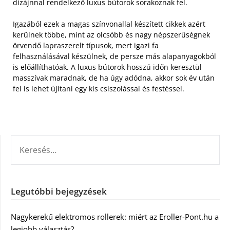
dizájnnal rendelkező luxus bútorok sorakoznak fel.
Igazából ezek a magas színvonallal készített cikkek azért
kerülnek többe, mint az olcsóbb és nagy népszerűségnek
örvendő lapraszerelt típusok, mert igazi fa
felhasználásával készülnek, de persze más alapanyagokból
is előállíthatóak. A luxus bútorok hosszú időn keresztül
masszívak maradnak, de ha úgy adódna, akkor sok év után
fel is lehet újítani egy kis csiszolással és festéssel.
KERESÉS:
Legutóbbi bejegyzések
Nagykerekű elektromos rollerek: miért az Eroller-Pont.hu a
legjobb választás?