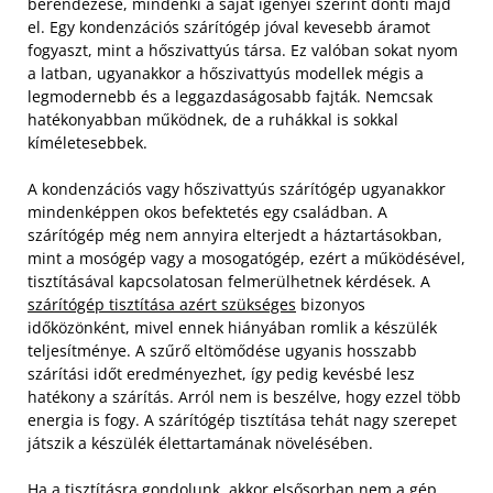
berendezése, mindenki a saját igényei szerint dönti majd
el. Egy kondenzációs szárítógép jóval kevesebb áramot
fogyaszt, mint a hőszivattyús társa. Ez valóban sokat nyom
a latban, ugyanakkor a hőszivattyús modellek mégis a
legmodernebb és a leggazdaságosabb fajták. Nemcsak
hatékonyabban működnek, de a ruhákkal is sokkal
kíméletesebbek.
A kondenzációs vagy hőszivattyús szárítógép ugyanakkor
mindenképpen okos befektetés egy családban. A
szárítógép még nem annyira elterjedt a háztartásokban,
mint a mosógép vagy a mosogatógép, ezért a működésével,
tisztításával kapcsolatosan felmerülhetnek kérdések. A
szárítógép tisztítása azért szükséges
bizonyos
időközönként, mivel ennek hiányában romlik a készülék
teljesítménye. A szűrő eltömődése ugyanis hosszabb
szárítási időt eredményezhet, így pedig kevésbé lesz
hatékony a szárítás. Arról nem is beszélve, hogy ezzel több
energia is fogy. A szárítógép tisztítása tehát nagy szerepet
játszik a készülék élettartamának növelésében.
Ha a tisztításra gondolunk, akkor elsősorban nem a gép