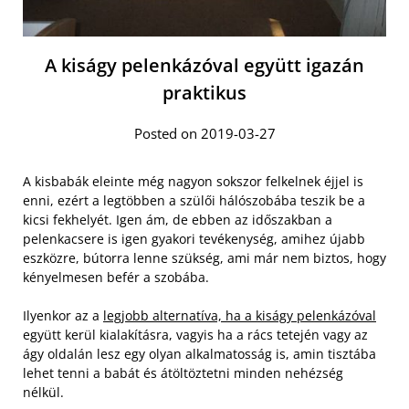
A kiságy pelenkázóval együtt igazán
praktikus
Posted on 2019-03-27
A kisbabák eleinte még nagyon sokszor felkelnek éjjel is
enni, ezért a legtöbben a szülői hálószobába teszik be a
kicsi fekhelyét. Igen ám, de ebben az időszakban a
pelenkacsere is igen gyakori tevékenység, amihez újabb
eszközre, bútorra lenne szükség, ami már nem biztos, hogy
kényelmesen befér a szobába.
Ilyenkor az a
legjobb alternatíva, ha a kiságy pelenkázóval
együtt kerül kialakításra, vagyis ha a rács tetején vagy az
ágy oldalán lesz egy olyan alkalmatosság is, amin tisztába
lehet tenni a babát és átöltöztetni minden nehézség
nélkül.