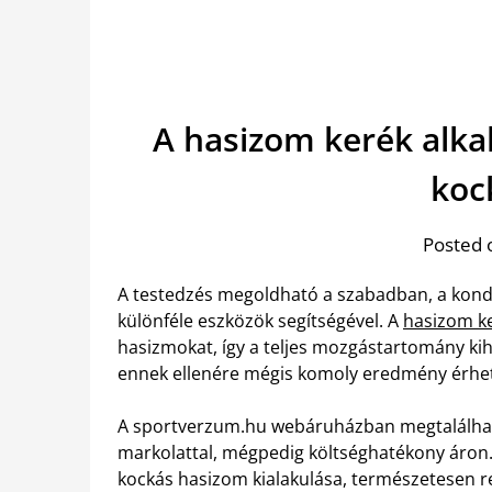
A hasizom kerék alka
koc
Posted 
A testedzés megoldható a szabadban, a kondi
különféle eszközök segítségével. A
hasizom ke
hasizmokat, így a teljes mozgástartomány kih
ennek ellenére mégis komoly eredmény érhető
A sportverzum.hu webáruházban megtalálható
markolattal, mégpedig költséghatékony áron. B
kockás hasizom kialakulása, természetesen re