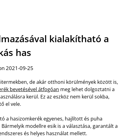
lmazásával kialakítható a
kás has
on 2021-09-25
termekben, de akár otthoni körülmények között is,
rék bevetésével átfogóan
meg lehet dolgoztatni a
asználásra kerül. Ez az eszköz nem kerül sokba,
 el vele.
 a hasizomkerék egyenes, hajlított és puha
ármelyik modellre esik is a választása, garantált a
ndszeres és helyes használat mellett.