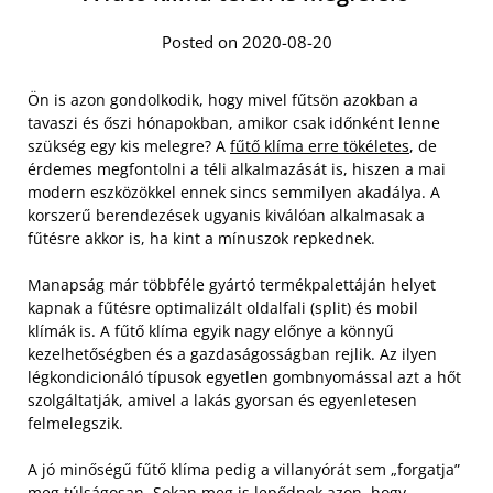
Posted on 2020-08-20
Ön is azon gondolkodik, hogy mivel fűtsön azokban a
tavaszi és őszi hónapokban, amikor csak időnként lenne
szükség egy kis melegre? A
fűtő klíma erre tökéletes
, de
érdemes megfontolni a téli alkalmazását is, hiszen a mai
modern eszközökkel ennek sincs semmilyen akadálya. A
korszerű berendezések ugyanis kiválóan alkalmasak a
fűtésre akkor is, ha kint a mínuszok repkednek.
Manapság már többféle gyártó termékpalettáján helyet
kapnak a fűtésre optimalizált oldalfali (split) és mobil
klímák is. A fűtő klíma egyik nagy előnye a könnyű
kezelhetőségben és a gazdaságosságban rejlik. Az ilyen
légkondicionáló típusok egyetlen gombnyomással azt a hőt
szolgáltatják, amivel a lakás gyorsan és egyenletesen
felmelegszik.
A jó minőségű fűtő klíma pedig a villanyórát sem „forgatja”
meg túlságosan. Sokan meg is lepődnek azon, hogy