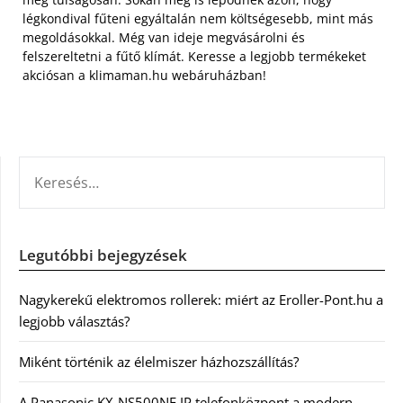
légkondival fűteni egyáltalán nem költségesebb, mint más
megoldásokkal. Még van ideje megvásárolni és
felszereltetni a fűtő klímát. Keresse a legjobb termékeket
akciósan a klimaman.hu webáruházban!
KERESÉS:
Legutóbbi bejegyzések
Nagykerekű elektromos rollerek: miért az Eroller-Pont.hu a
legjobb választás?
Miként történik az élelmiszer házhozszállítás?
A Panasonic KX-NS500NE IP telefonközpont a modern