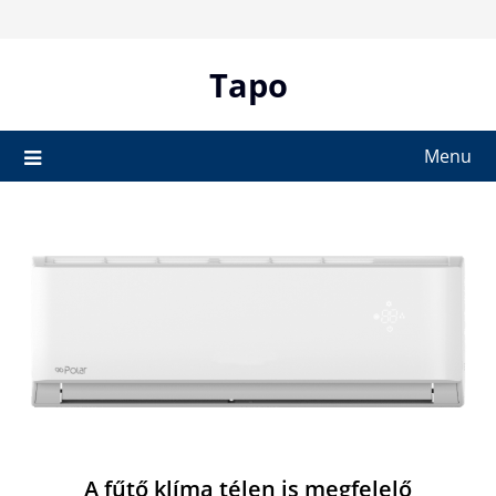
Skip
to
content
Tapo
Menu
A fűtő klíma télen is megfelelő