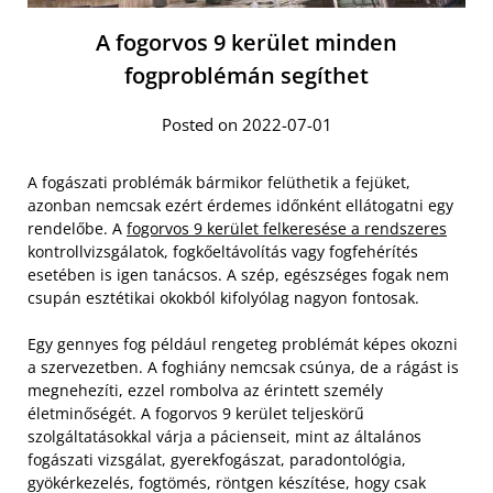
A fogorvos 9 kerület minden
fogproblémán segíthet
Posted on 2022-07-01
A fogászati problémák bármikor felüthetik a fejüket,
azonban nemcsak ezért érdemes időnként ellátogatni egy
rendelőbe. A
fogorvos 9 kerület felkeresése a rendszeres
kontrollvizsgálatok, fogkőeltávolítás vagy fogfehérítés
esetében is igen tanácsos. A szép, egészséges fogak nem
csupán esztétikai okokból kifolyólag nagyon fontosak.
Egy gennyes fog például rengeteg problémát képes okozni
a szervezetben. A foghiány nemcsak csúnya, de a rágást is
megnehezíti, ezzel rombolva az érintett személy
életminőségét. A fogorvos 9 kerület teljeskörű
szolgáltatásokkal várja a pácienseit, mint az általános
fogászati vizsgálat, gyerekfogászat, paradontológia,
gyökérkezelés, fogtömés, röntgen készítése, hogy csak