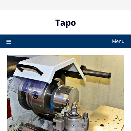
Skip
to
content
Tapo
Menu