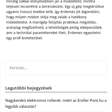
mindig sokkal előnyösebben jár a működtető, mintha
teljesen lecserélné a berendezést. Egy új gép megtérülése
ugyanis hosszú évekbe telik, így érdemes jól átgondolni,
hogy milyen módon oldja meg valaki a hatékony
működtetést. A marógép felújítás praktikus megoldás,
aránylag megfizethető, a lehetőségek pedig elképesztőek,
ami a technikai paramétereket illeti. Érdemes egyeztetni
egy profi kivitelezővel.
KERESÉS:
Legutóbbi bejegyzések
Nagykerekű elektromos rollerek: miért az Eroller-Pont.hu a
legjobb választás?