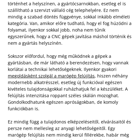
történhet a helyszínen, a gyártócsarnokban, esetleg el is
szállítható a szervizt vállaló cég telephelyére. Ez nem
mindig a szabad döntés függvénye, sokkal inkább elméleti
kategória. Van, amikor előre tudható, hogy el fog húzódni a
folyamat, ilyenkor sokkal jobb, noha nem tűnik
egyszerűnek, hogy a CNC gépek javítása máshol történik és
nem a gyártás helyszínén.
Sokszor előfordul, hogy még működnek a gépek a
gyártásban, de már látható a berendezésen, hogy vannak
korlátai a technikai lehetőségeknek. Ilyenkor gyakori
megoldásként szolgál a marógép felújítás
, hiszen néhány
modernebb alkatrésszel, esetleg új funkcióval egészen
kivételes tulajdonságokkal ruházhatjuk fel a készüléket. A
felújítás intenzitása roppant széles skálán mozoghat.
Gondolkodhatunk egészen apróságokban, de komoly
funkciókban is.
Ez mindig függ a tulajdonos elképzeléseitől, elvárásaitól és
persze nem mellesleg az anyagi lehetőségeitől. Egy
marógép felújítás nem mindig kerül fillérekbe, habár még