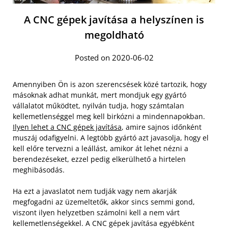
A CNC gépek javítása a helyszínen is
megoldható
Posted on 2020-06-02
Amennyiben Ön is azon szerencsések közé tartozik, hogy
másoknak adhat munkát, mert mondjuk egy gyártó
vállalatot működtet, nyilván tudja, hogy számtalan
kellemetlenséggel meg kell birkózni a mindennapokban.
Ilyen lehet a CNC gépek javítása
, amire sajnos időnként
muszáj odafigyelni. A legtöbb gyártó azt javasolja, hogy el
kell előre tervezni a leállást, amikor át lehet nézni a
berendezéseket, ezzel pedig elkerülhető a hirtelen
meghibásodás.
Ha ezt a javaslatot nem tudják vagy nem akarják
megfogadni az üzemeltetők, akkor sincs semmi gond,
viszont ilyen helyzetben számolni kell a nem várt
kellemetlenségekkel. A CNC gépek javítása egyébként