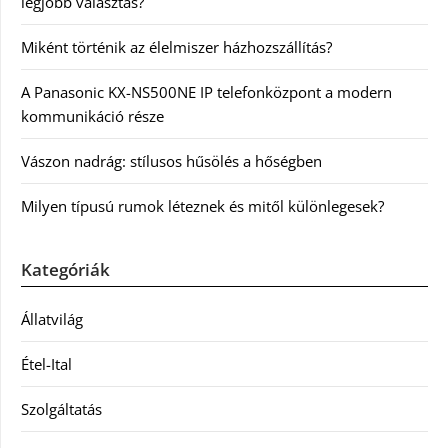
legjobb választás?
Miként történik az élelmiszer házhozszállítás?
A Panasonic KX-NS500NE IP telefonközpont a modern
kommunikáció része
Vászon nadrág: stílusos hűsölés a hőségben
Milyen típusú rumok léteznek és mitől különlegesek?
Kategóriák
Állatvilág
Étel-Ital
Szolgáltatás