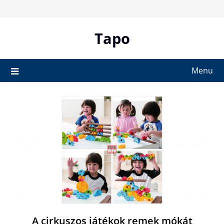
Skip
to
content
Tapo
Menu
A cirkuszos játékok remek mókát