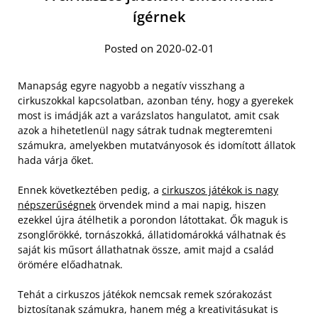
ígérnek
Posted on 2020-02-01
Manapság egyre nagyobb a negatív visszhang a
cirkuszokkal kapcsolatban, azonban tény, hogy a gyerekek
most is imádják azt a varázslatos hangulatot, amit csak
azok a hihetetlenül nagy sátrak tudnak megteremteni
számukra, amelyekben mutatványosok és idomított állatok
hada várja őket.
Ennek következtében pedig, a
cirkuszos játékok is nagy
népszerűségnek
örvendek mind a mai napig, hiszen
ezekkel újra átélhetik a porondon látottakat. Ők maguk is
zsonglőrökké, tornászokká, állatidomárokká válhatnak és
saját kis műsort állathatnak össze, amit majd a család
örömére előadhatnak.
Tehát a cirkuszos játékok nemcsak remek szórakozást
biztosítanak számukra, hanem még a kreativitásukat is