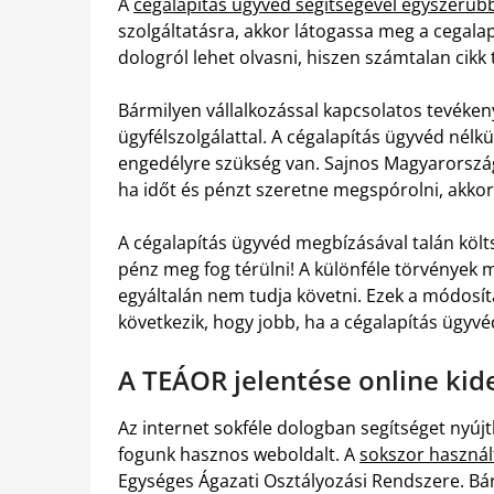
A
cégalapítás ügyvéd segítségével egyszerűb
szolgáltatásra, akkor látogassa meg a cegalap
dologról lehet olvasni, hiszen számtalan cikk 
Bármilyen vállalkozással kapcsolatos tevéken
ügyfélszolgálattal. A cégalapítás ügyvéd nélkü
engedélyre szükség van. Sajnos Magyarországo
ha időt és pénzt szeretne megspórolni, akkor
A cégalapítás ügyvéd megbízásával talán költ
pénz meg fog térülni! A különféle törvények 
egyáltalán nem tudja követni. Ezek a módosít
következik, hogy jobb, ha a cégalapítás ügyvé
A TEÁOR jelentése online kid
Az internet sokféle dologban segítséget nyújt
fogunk hasznos weboldalt. A
sokszor használ
Egységes Ágazati Osztályozási Rendszere. Bár