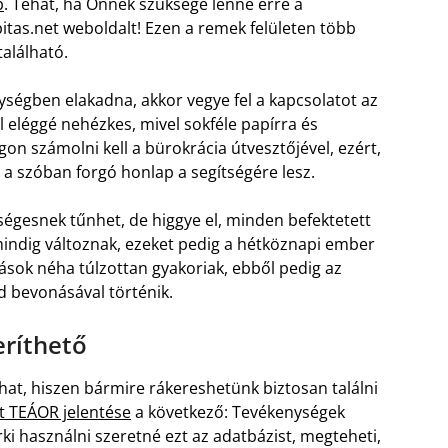
b
. Tehát, ha Önnek szüksége lenne erre a
itas.net weboldalt! Ezen a remek felületen több
található.
ységben elakadna, akkor vegye fel a kapcsolatot az
l eléggé nehézkes, mivel sokféle papírra és
n számolni kell a bürokrácia útvesztőjével, ezért,
 a szóban forgó honlap a segítségére lesz.
ségesnek tűnhet, de higgye el, minden befektetett
mindig változnak, ezeket pedig a hétköznapi ember
ások néha túlzottan gyakoriak, ebből pedig az
d bevonásával történik.
eríthető
hat, hiszen bármire rákereshetünk biztosan találni
t TEÁOR jelentése
a következő: Tevékenységek
ki használni szeretné ezt az adatbázist, megteheti,