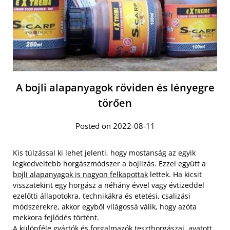
A bojli alapanyagok röviden és lényegre
törően
Posted on 2022-08-11
Kis túlzással ki lehet jelenti, hogy mostanság az egyik
legkedveltebb horgászmódszer a bojlizás. Ezzel együtt a
bojli alapanyagok is nagyon felkapottak
lettek. Ha kicsit
visszatekint egy horgász a néhány évvel vagy évtizeddel
ezelőtti állapotokra, technikákra és etetési, csalizási
módszerekre, akkor egyből világossá válik, hogy azóta
mekkora fejlődés történt.
A különféle gyártók és forgalmazók teszthorgászai, avatott