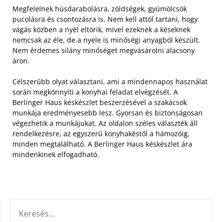
Megfelelnek húsdarabolásra, zöldségek, gyümölcsök
pucolásra és csontozásra is. Nem kell attól tartani, hogy
vágás közben a nyél eltörik, mivel ezeknek a késeknek
nemcsak az éle, de a nyele is minőségi anyagból készült.
Nem érdemes silány minőséget megvásárolni alacsony
áron.
Célszerűbb olyat választani, ami a mindennapos használat
során megkönnyíti a konyhai feladat elvégzését. A
Berlinger Haus késkészlet beszerzésével a szakácsok
munkája eredményesebb lesz. Gyorsan és biztonságosan
végezhetik a munkájukat. Az oldalon széles választék áll
rendelkezésre, az egyszerű konyhakéstől a hámozóig,
minden megtalálható. A Berlinger Haus késkészlet ára
mindenkinek elfogadható.
KERESÉS: