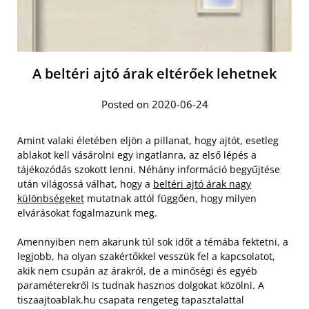
A beltéri ajtó árak eltérőek lehetnek
Posted on 2020-06-24
Amint valaki életében eljön a pillanat, hogy ajtót, esetleg
ablakot kell vásárolni egy ingatlanra, az első lépés a
tájékozódás szokott lenni. Néhány információ begyűjtése
után világossá válhat, hogy a
beltéri ajtó árak nagy
különbségeket
mutatnak attól függően, hogy milyen
elvárásokat fogalmazunk meg.
Amennyiben nem akarunk túl sok időt a témába fektetni, a
legjobb, ha olyan szakértőkkel vesszük fel a kapcsolatot,
akik nem csupán az árakról, de a minőségi és egyéb
paraméterekről is tudnak hasznos dolgokat közölni.
A
tiszaajtoablak.hu csapata rengeteg tapasztalattal