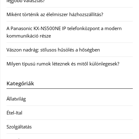
legjobb választás?
Miként történik az élelmiszer házhozszállítás?
A Panasonic KX-NS500NE IP telefonközpont a modern
kommunikáció része
Vászon nadrág: stílusos hűsölés a hőségben
Milyen típusú rumok léteznek és mitől különlegesek?
Kategóriák
Állatvilág
Étel-Ital
Szolgáltatás