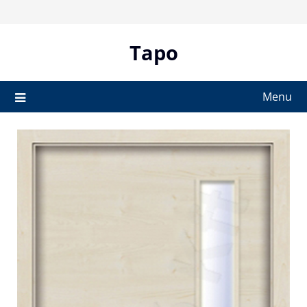
Skip
to
content
Tapo
Menu