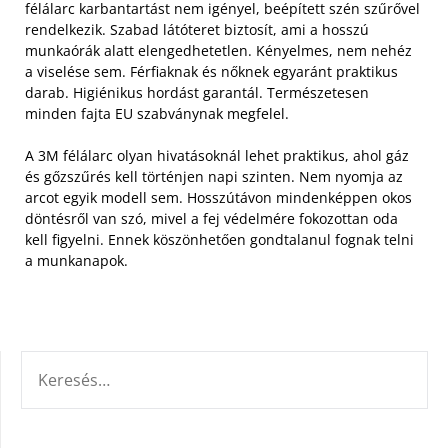
félálarc karbantartást nem igényel, beépített szén szűrővel
rendelkezik.
Szabad látóteret biztosít, ami a hosszú
munkaórák alatt elengedhetetlen. Kényelmes, nem nehéz
a viselése sem. Férfiaknak és nőknek egyaránt praktikus
darab. Higiénikus hordást garantál. Természetesen
minden fajta EU szabványnak megfelel.
A 3M félálarc olyan hivatásoknál lehet praktikus, ahol gáz
és gőzszűrés kell történjen napi szinten. Nem nyomja az
arcot egyik modell sem. Hosszútávon mindenképpen okos
döntésről van szó, mivel a fej védelmére fokozottan oda
kell figyelni. Ennek köszönhetően gondtalanul fognak telni
a munkanapok.
KERESÉS: